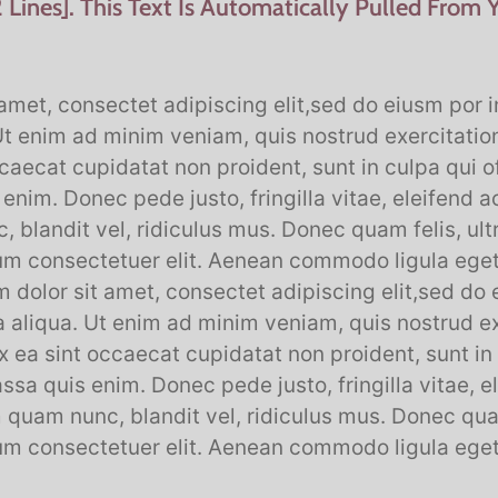
 Lines]. This Text Is Automatically Pulled From 
amet, consectet adipiscing elit,sed do eiusm por i
t enim ad minim veniam, quis nostrud exercitation
ccaecat cupidatat non proident, sunt in culpa qui o
nim. Donec pede justo, fringilla vitae, eleifend 
blandit vel, ridiculus mus. Donec quam felis, ultr
ium consectetuer elit. Aenean commodo ligula ege
m dolor sit amet, consectet adipiscing elit,sed do 
 aliqua. Ut enim ad minim veniam, quis nostrud e
 ex ea sint occaecat cupidatat non proident, sunt in 
a quis enim. Donec pede justo, fringilla vitae, e
uam nunc, blandit vel, ridiculus mus. Donec quam 
ium consectetuer elit. Aenean commodo ligula ege