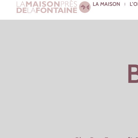
LA MAISON
L’
B