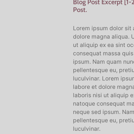
Blog Post Excerpt [1-2
Post.
Lorem ipsum dolor sit 
dolore magna aliqua. U
ut aliquip ex ea sint o
consequat massa quis e
ipsum. Nam quam nunc, 
pellentesque eu, pret
luculvinar. Lorem ipsu
labore et dolore magna
laboris nisi ut aliquip
natoque consequat mass
neque sed ipsum. Nam q
pellentesque eu, pret
luculvinar.