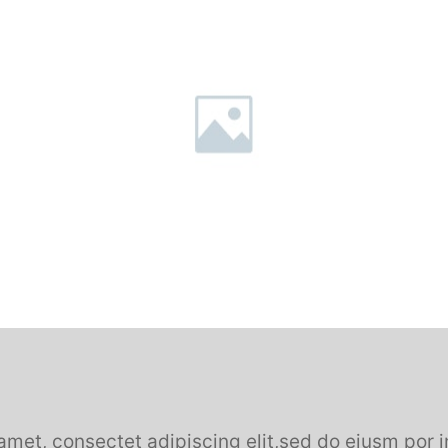
amet, consectet adipiscing elit,sed do eiusm por i