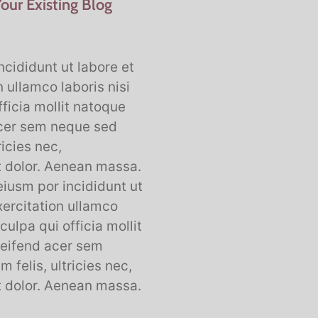
Your Existing Blog
ncididunt ut labore et
 ullamco laboris nisi
fficia mollit natoque
acer sem neque sed
icies nec,
t dolor. Aenean massa.
eiusm por incididunt ut
xercitation ullamco
culpa qui officia mollit
leifend acer sem
felis, ultricies nec,
t dolor. Aenean massa.